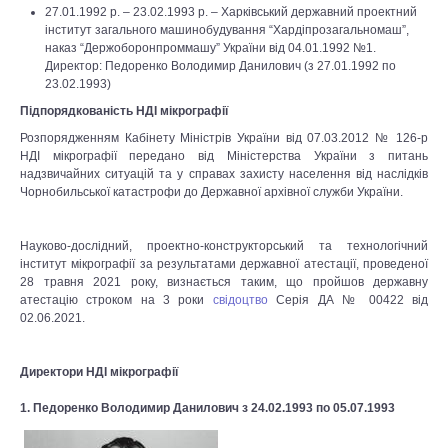
27.01.1992 р. – 23.02.1993 р. – Харківський державний проектний
інститут загального машинобудування “Хардіпрозагальномаш”,
наказ “Держоборонпроммашу” України від 04.01.1992 №1.
Директор: Педоренко Володимир Данилович (з 27.01.1992 по
23.02.1993)
Підпорядкованість НДІ мікрографії
Розпорядженням Кабінету Міністрів України від 07.03.2012 № 126-р
НДІ мікрографії передано від Міністерства України з питань
надзвичайних ситуацій та у справах захисту населення від наслідків
Чорнобильської катастрофи до Державної архівної служби України.
Науково-дослідний, проектно-конструкторський та технологічний
інститут мікрографії за результатами державної атестації, проведеної
28 травня 2021 року, визнається таким, що пройшов державну
атестацію строком на 3 роки
свідоцтво
Серія ДА № 00422 від
02.06.2021.
Директори НДІ мікрографії
1. Педоренко Володимир Данилович з 24.02.1993 по 05.07.1993