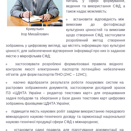
питань у сфері формування,
ведення та використання СФД, а
також надає можливість:
встановити відповідність між
вимогами до фотофіксації
Кривулькін
культурних цінностей та вимогами
Ігор Михайлович
щодо створення СФД, застосувати
розроблений метод створення
зображень у цифровому вигляді, що містять інформацію про культурні
цінності, для забезпечення відтворення інформації про них із заданою
якістю з мікрофільмів СФД;
застосовувати розроблені формалізовані правила вхідного
контролю якості електронних паспортів потенційно небезпечних
об’єктів для форм паспортів ПНО (2НС – 12НС);
наочно відобразити результати роботи пошукових систем на
растрових зображеннях документів, застосовуючи дослідний зразок
ПЗ «ЦДНТА України – редактор текстових карт» для опрацювання
задачі побудови та зберігання у бази даних текстових карт цифрових
зображень фахівцями ЦДНТА України;
підвищити якість наукових робіт завдяки використанню передового
міжнародного науково-технічного досвіду та гармонізації національної
науково-технічної продукції сфери СФД з міжнародною;
установити єдині правила для підготування документації на