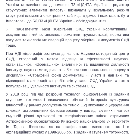
України можливістю за допомогою ПЗ «ЦДНТА України – редактор
структурних елементів імпорту» визначати у візуальному режимі
структурні елементи електронних таблиць, відомості яких мають бути
імпортовані до БД ПЗ «ЦДНТА України – облік документів»;
забезпечити бази зберігання СФД України нормативним
документом, який встановлює нормативи трудомісткості, нормативи
часу для технологічних операцій процесу зберігання документів СФД
тощо.
При НДІ мікрографії розпочав діяльність Науково-методичний центр
СФД, створений з метою підвищення ефективності науково-
організаційної, інформаційно- аналітичної та видавничої діяльності
інституту, науково-методичного забезпечення навчального процесу з
дисципліни «Страховий фонд документації», участі в навчанні та
підвищенні кваліфікації співробітників установ СФД України, а також
популяризації діяльності інституту та системи СФД.
У 2018 році під час розробки технології оцифрування із заданим
ступенем тотожності визначених областей інтересів культурних
цінностей (у рамках досліджень за темою 1.2) виконано оцифрування
колекцій астрономічних фотоматеріалів у вигляді скляних платівок
емульсій різної чутливості та спеціалізованих плівок, отриманих
Астрономічною обсерваторією Київського національного університету
ім. Тараса Шевченка як на стаціонарних телескопах, так і в
експедиційних умовах у 1898-2006 рр. із заданим ступенем тотожності.