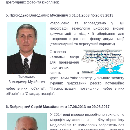
довгомірних фото- та кіноплівок.
5. Приходько Володимир Мусійович з 01.01.2008 по 20.03.2013
Розроблено та впроваджено у НДІ
мікрографії технологію цифрової зйомки
документації в місцях її зберігання для
створення страхового фонду документації
(стаціонарний та пересувний варіанти).
Створено
навчальні місця
для проведення
практичних
занять з
Приходько
курсантами Університету цивільного захисту
Володимир Мусійович
України: “Державний реєстр потенційно
небезпечних об'єктів“, “Паспортизація потенційно небезпечних
об'єктів“ та “Стандартизація“.
6. Бобрицький Сергій Михайлович з 17.06.2013 по 09.08.2017
У 2014 році вперше розроблено технологію
мікрофільмування на чорно-білу мікроплівку
медіафайлів та кольорових зображень без