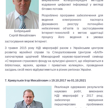
викривлення кольоропередачі методом
кодування цифрової інформації у вигляді
бітових потоків.
Розроблено програмне забезпечення для
ведення електронного паспорта
Державного реєстру потенційно
небезпечних об’єктів із застосуванням
Бобрицький
Інтернет-технологій з метою адаптації
Сергій Михайлович
процесу його ведення в умовах
застосування мережі Інтернет.
З травня 2015 року НДІ мікрографії разом з Українським центром
розвитку музейної справи та Спеціалізованим Центром «БАЛІ»
започаткував щорічний Міжнародний науково-практичний семінар
«Створення страхового фонду на культурні цінності, що зберігаються в
бібліотеках, музеях, архівах і приватних колекціях», проведення
засідань сесій якого відбуватиметься в різних регіонах України.
7. Кривулькін Ігор Михайлович з 19.10.2017 по 01.10.2021
Реалізація одержаних результатів
наукових робіт, виконаних
НДІ мікрографії у 2017 році,
забезпечує вирішення
першочергових проблемних