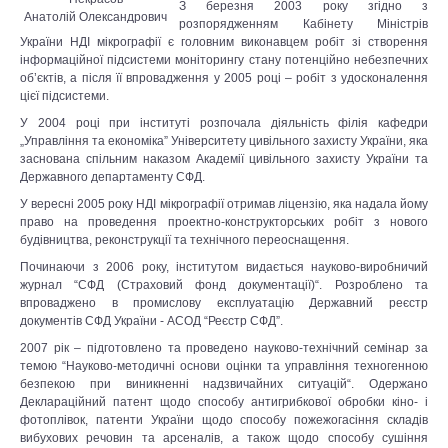
З березня 2003 року згідно з
Анатолій Олександрович
розпорядженням Кабінету Міністрів
України НДІ мікрографії є головним виконавцем робіт зі створення
інформаційної підсистеми моніторингу стану потенційно небезпечних
об’єктів, а після її впровадження у 2005 році – робіт з удосконалення
цієї підсистеми.
У 2004 році при інституті розпочала діяльність філія кафедри
„Управління та економіка” Університету цивільного захисту України, яка
заснована спільним наказом Академії цивільного захисту України та
Державного департаменту СФД.
У вересні 2005 року НДІ мікрографії отримав ліцензію, яка надала йому
право на проведення проектно-конструкторських робіт з нового
будівництва, реконструкції та технічного переоснащення.
Починаючи з 2006 року, інститутом видається науково-виробничий
журнал “СФД (Страховий фонд документації)“. Розроблено та
впроваджено в промислову експлуатацію Державний реєстр
документів СФД України - АСОД “Реєстр СФД”.
2007 рік – підготовлено та проведено науково-технічний семінар за
темою “Науково-методичні основи оцінки та управління техногенною
безпекою при виникненні надзвичайних ситуацій“. Одержано
Деклараційний патент щодо способу антигрибкової обробки кіно- і
фотоплівок, патенти України щодо способу пожежогасіння складів
вибухових речовин та арсеналів, а також щодо способу сушіння