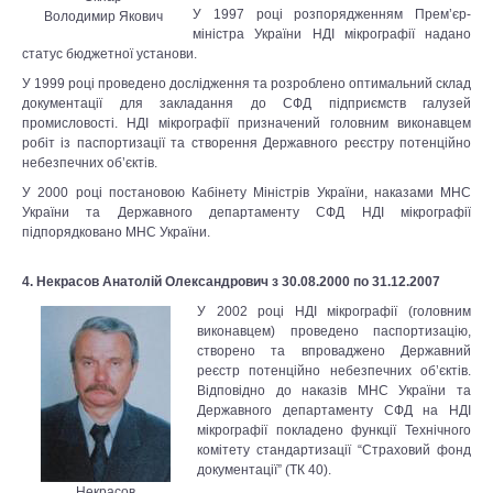
У 1997 році розпорядженням Прем’єр-
Володимир Якович
міністра України НДІ мікрографії надано
статус бюджетної установи.
У 1999 році проведено дослідження та розроблено оптимальний склад
документації для закладання до СФД підприємств галузей
промисловості. НДІ мікрографії призначений головним виконавцем
робіт із паспортизації та створення Державного реєстру потенційно
небезпечних об’єктів.
У 2000 році постановою Кабінету Міністрів України, наказами МНС
України та Державного департаменту СФД НДІ мікрографії
підпорядковано МНС України.
4. Некрасов Анатолій Олександрович з 30.08.2000 по 31.12.2007
У 2002 році НДІ мікрографії (головним
виконавцем) проведено паспортизацію,
створено та впроваджено Державний
реєстр потенційно небезпечних об’єктів.
Відповідно до наказів МНС України та
Державного департаменту СФД на НДІ
мікрографії покладено функції Технічного
комітету стандартизації “Страховий фонд
документації” (ТК 40).
Некрасов