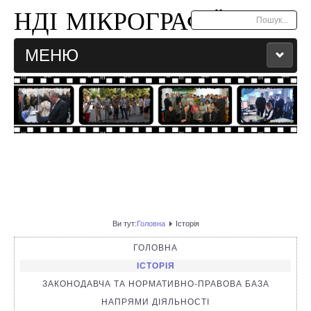
НДІ МІКРОГРАФІЇ
Пошук...
МЕНЮ
ГОЛОВНА
КОНТАКТИ
АРХІВ НОВИН
МАПА САЙТУ
Ви тут:
Головна
Історія
УКР
ENG
ГОЛОВНА
ІСТОРІЯ
ЗАКОНОДАВЧА ТА НОРМАТИВНО-ПРАВОВА БАЗА
НАПРЯМИ ДІЯЛЬНОСТІ