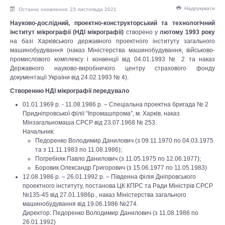
Надрукувати
Останнє оновлення: 23 листопада 2021
Науково-дослідний, проектно-конструкторський та технологічний
інститут мікрографії (НДІ мікрографії)
створено у
лютому 1993 року
на базі Харківського державного проектного інституту загального
машинобудування (наказ Міністерства машинобудування, військово-
промислового комплексу і конвенції від 04.01.1993 № 2 та наказ
Державного науково-виробничого центру страхового фонду
документації України від 24.02.1993 № 4).
Створенню НДІ мікрографії передувало
01.01.1969 р. - 11.08.1986 р. – Спеціальна проектна бригада № 2
Придніпровської філії “Іпромашпрома”, м. Харків, наказ
Мінзагальномаша СРСР від 23.07.1968 № 253.
Начальник:
Педоренко Володимир Данилович (з 09.11.1970 по 04.03.1975
та з 11.11.1983 по 11.08.1986);
Погребняк Павло Данилович (з 11.05.1975 по 12.06.1977);
Боровик Олександр Григорович (з 15.06.1977 по 11.05.1983)
12.08.1986 р. – 26.01.1992 р. – Південна філія Дніпровського
проектного інституту, постанова ЦК КПРС та Ради Міністрів СРСР
№135-45 від 27.01.1986р., наказ Міністерства загального
машинобудування від 19.06.1986 №274.
Директор: Педоренко Володимир Данилович (з 11.08.1986 по
26.01.1992)