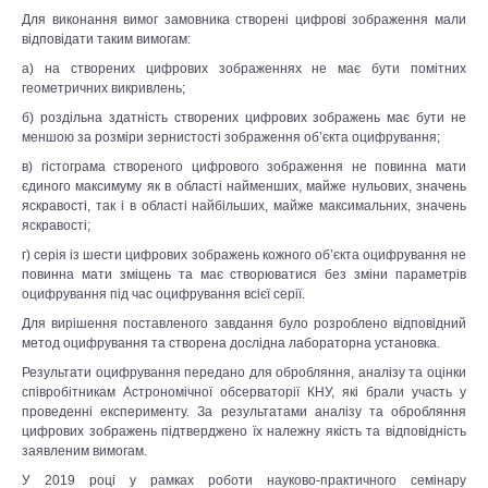
Для виконання вимог замовника створені цифрові зображення мали
відповідати таким вимогам:
а) на створених цифрових зображеннях не має бути помітних
геометричних викривлень;
б) роздільна здатність створених цифрових зображень має бути не
меншою за розміри зернистості зображення об’єкта оцифрування;
в) гістограма створеного цифрового зображення не повинна мати
єдиного максимуму як в області найменших, майже нульових, значень
яскравості, так і в області найбільших, майже максимальних, значень
яскравості;
г) серія із шести цифрових зображень кожного об’єкта оцифрування не
повинна мати зміщень та має створюватися без зміни параметрів
оцифрування під час оцифрування всієї серії.
Для вирішення поставленого завдання було розроблено відповідний
метод оцифрування та створена дослідна лабораторна установка.
Результати оцифрування передано для обробляння, аналізу та оцінки
співробітникам Астрономічної обсерваторії КНУ, які брали участь у
проведенні експерименту. За результатами аналізу та обробляння
цифрових зображень підтверджено їх належну якість та відповідність
заявленим вимогам.
У 2019 році у рамках роботи науково-практичного семінару