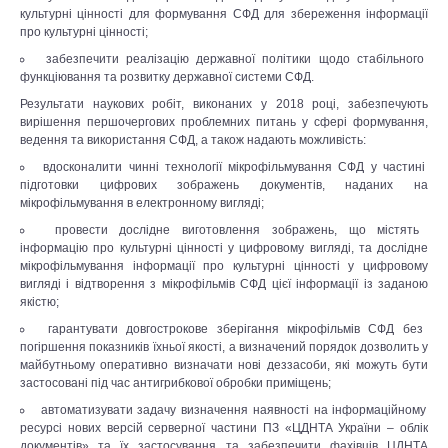
культурні цінності для формування СФД для збереження інформації
про культурні цінності;
забезпечити реалізацію державної політики щодо стабільного
функціювання та розвитку державної системи СФД.
Результати наукових робіт, виконаних у 2018 році, забезпечують
вирішення першочергових проблемних питань у сфері формування,
ведення та використання СФД, а також надають можливість:
вдосконалити чинні технології мікрофільмування СФД у частині
підготовки цифрових зображень документів, наданих на
мікрофільмування в електронному вигляді;
провести дослідне виготовлення зображень, що містять
інформацію про культурні цінності у цифровому вигляді, та дослідне
мікрофільмування інформації про культурні цінності у цифровому
вигляді і відтворення з мікрофільмів СФД цієї інформації із заданою
якістю;
гарантувати довгострокове зберігання мікрофільмів СФД без
погіршення показників їхньої якості, а визначений порядок дозволить у
майбутньому оперативно визначати нові деззасоби, які можуть бути
застосовані під час антигрибкової обробки приміщень;
автоматизувати задачу визначення наявності на інформаційному
ресурсі нових версій серверної частини ПЗ «ЦДНТА України – облік
документів» та їх застосування та забезпечити фахівців ЦДНТА