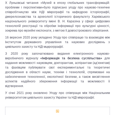
Х Луньовські читання «Музей в епоху глобальних трансформацій:
проблеми і перспективи»було підписано угоду про науково-технічне
співробітництво між НДІ мікрографії та кафедрою історіографії,
джерелознавства та археології історичного факультету Харківського
національного університету імені В. Н. Каразіна у сфері цифрових
технологій реєстрації та обробки інформації про культурні цінності,
зокрема про музейні експонати, з метою її довгострокового зберігання.
16 вересня 2020 року укладено Угоду про співпрацю та взаємодію між
Інститутом державного управління та наукових досліджень з
цивільного захисту та НДІ мцкрогррафії.
З 2020 року започатковано видання електронного науково-
виробничого журналу
«Інформація та безпека суспільства»
для
надання можливості науковцям, докторантам, аспірантам (ад’юнктам)
та фахівцям публікувати свої експериментальні та теоретичні
дослідження в області науки, техніки і технологій, спрямовані на
забезпечення техногенної, екологічної безпеки, а також висвітлення
аспектів надійного збереження інформації та можливості її
відтворення.
У січні 2021 року оновлено Угоду про співпрацю між Національним
університетом цивільного захисту України та НДІ мікрографії.