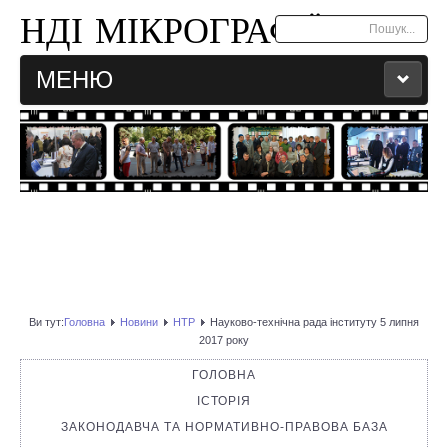
НДІ МІКРОГРАФІЇ
Пошук...
МЕНЮ
ГОЛОВНА
КОНТАКТИ
АРХІВ НОВИН
МАПА САЙТУ
Ви тут:
Головна
Новини
НТР
Науково-технічна рада інституту 5 липня
УКР
ENG
2017 року
ГОЛОВНА
ІСТОРІЯ
ЗАКОНОДАВЧА ТА НОРМАТИВНО-ПРАВОВА БАЗА