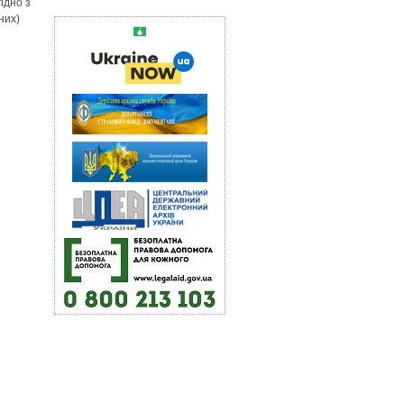
ідно з
них)