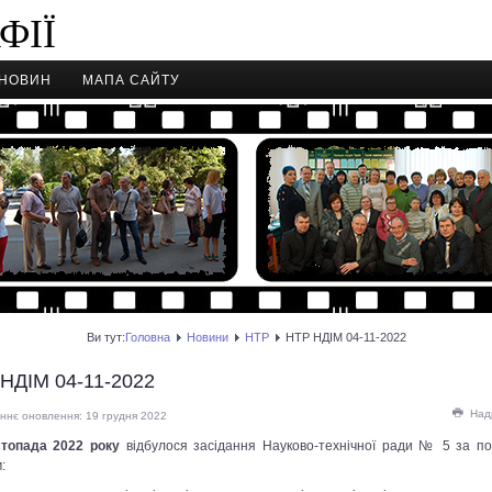
ФІЇ
 НОВИН
МАПА САЙТУ
Ви тут:
Головна
Новини
НТР
НТР НДІМ 04-11-2022
НДІМ 04-11-2022
Над
ннє оновлення: 19 грудня 2022
стопада 2022 року
відбулося засідання Науково-технічної ради № 5 за п
: