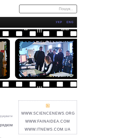
Пошук...
УКР
ENG
WWW.SCIENCENEWS.ORG
рукувати
WWW.FAINAIDEA.COM
орядком
WWW.ITNEWS.COM.UA