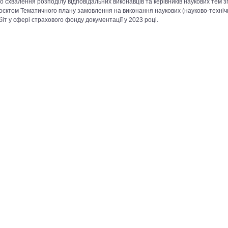
о схвалення розподілу відповідальних виконавців та керівників наукових тем зг
оєктом Тематичного плану замовлення на виконання наукових (науково-техніч
біт у сфері страхового фонду документації у 2023 році.